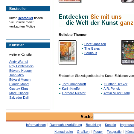
Bestseller
unter
Bestseller
finden
Sie unsere meist
verkauften Motive
Beliebte Themen
Horst Janssen
Künstler
The Gates
Bauhaus
weitere Künstler
Andy Warhol
Roy Lichtenstein
Edward Hopper
Joan Miro
Entdecken Sie zeitgenössische Kunst-Editionen von
Edvard Munch
Claude Monet
Jörg Immendorff
Günther Uecker
Gustav Klimt
Karin Kneffel
A.R. Penck
Marc Chagall
Gerhard Richter
Armin Müller Stahl
Salvador Dali
Informationen
Datenschutzerklärung
Bezahlung
Kontakt
Impress
Kunstdrucke
Grafiken
Poster
Fotografie
Künst