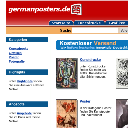
Kategorien
Kunstdrucke
Grafiken
Poster
Kunstdrucke
Fotografie
unter Kunstdrucke
finden Sie mehr als
Highlights
10000 Kunstdrucke
aller Stilrichtungen.
unter
Highlights
finden
Sie eine Auswahl seltener
Motive
Poster
Angebote
in der Kategorie Poster
finden Sie Kunstposter
unter
Angebote
finden
und Plakatkunst.
Sie im Preis reduzierte
Motive