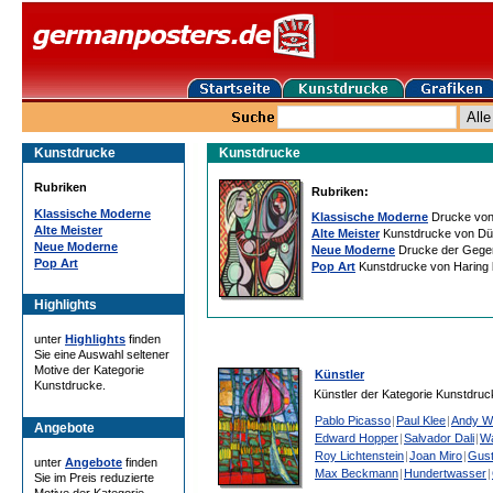
Kunstdrucke
Kunstdrucke
Rubriken
Rubriken:
Klassische Moderne
Klassische Moderne
Drucke von 
Alte Meister
Alte Meister
Kunstdrucke von Dür
Neue Moderne
Neue Moderne
Drucke der Gege
Pop Art
Pop Art
Kunstdrucke von Haring 
Highlights
unter
Highlights
finden
Sie eine Auswahl seltener
Motive der Kategorie
Künstler
Kunstdrucke.
Künstler der Kategorie Kunstdruc
Pablo Picasso
|
Paul Klee
|
Andy W
Angebote
Edward Hopper
|
Salvador Dali
|
Wa
Roy Lichtenstein
|
Joan Miro
|
Gust
unter
Angebote
finden
Max Beckmann
|
Hundertwasser
|
Sie im Preis reduzierte