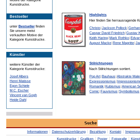
Motive der Kategorie
Kunstdrucke.
Highlights
Bestseller
Hier finden Sie herrausragende K
unter
Bestseller
finden
Christo
|
Jackson Pollock
|
Gerhard
Sie unsere meist
Caspar David Friedrich
|
Gustav K
verkauften Motive der
Keith Haring
|
Mark Rothko
|
Edvar
Kategorie Kunstdrucke.
August Macke
|
Rene Magritte
|
Ja
Künstler
Stilrichtungen
weitere Künstler der
Kategorie Kunstdrucke:
Nach Stilrichtungen sortiert.
Josef Albers
Pop Art
|
Bauhaus
|
Abstrakte Male
Henri Matisse
Expressionismus
|
Impressionism
Egon Schiele
Romantik
|
Kubismus
|
American S
M.C. Escher
Comic
|
Fauvismus
|
Symbolismus
Vincent van Gogh
Heide Dahl
Informationen
Datenschutzerklärung
Bezahlung
Kontakt
Impress
Kunstdrucke
Grafiken
Poster
Fotografie
Künst