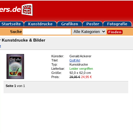
r Kunstdrucke & Bilder
e
Künstler:
Gerald Ackerer
Titel:
Golf Art
Typ:
Kunstdrucke
Lieferbar:
Leider vergriffen
Größe:
92,0 x 62,0 cm
Preis:
29,95 €
24,95
€
Seite 1
von 1