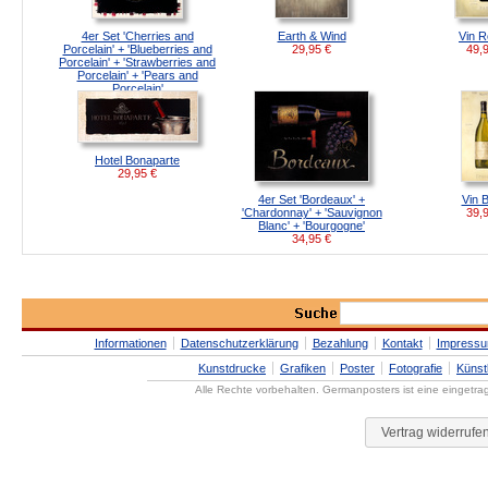
4er Set 'Cherries and
Earth & Wind
Vin 
Porcelain' + 'Blueberries and
29,95
€
49,
Porcelain' + 'Strawberries and
Porcelain' + 'Pears and
Porcelain'
39,95
€
Hotel Bonaparte
29,95
€
4er Set 'Bordeaux' +
Vin 
'Chardonnay' + 'Sauvignon
39,
Blanc' + 'Bourgogne'
34,95
€
Informationen
Datenschutzerklärung
Bezahlung
Kontakt
Impress
Kunstdrucke
Grafiken
Poster
Fotografie
Künst
Alle Rechte vorbehalten. Germanposters ist eine eingetr
Vertrag widerrufe