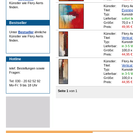
Künstler wie Flory Aerts
Künstler:
Flory A
finden.
Titel:
Evening
Typ:
Kunstd
Lieferbar:
sofort l
Bestseller
Größe:
70,0 x 
Preis:
49,95
€
Unter
Bestseller
ähnliche
Künstler:
Flory A
Künstler wie Flory Aerts
Titel:
Vertical 
finden.
Typ:
Kunstd
Lieferbar:
in 3-5 
Größe:
100,0 x
Preis:
44,95
€
Hotline
Künstler:
Flory A
Titel:
Vertical 
telef. Bestellungen sowie
Typ:
Kunstd
Fragen:
Lieferbar:
in 3-5 
Größe:
100,0 x
Tel: 030 - 20 62 52 92
Preis:
44,95
€
Mo-Fr: 9 bis 18 Uhr
Seite 1
von 1