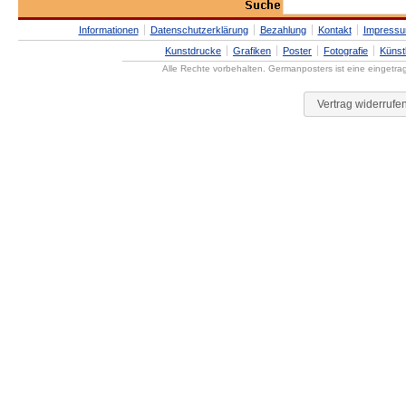
Informationen
Datenschutzerklärung
Bezahlung
Kontakt
Impress
Kunstdrucke
Grafiken
Poster
Fotografie
Künst
Alle Rechte vorbehalten. Germanposters ist eine eingetr
Vertrag widerrufe