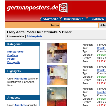
Flory Aerts Poster Kunstdrucke & Bilder
Listenansicht
Bildergalerie
Kategorien
Künstler:
Flory A
Titel:
Constru
Typ:
Kunstd
Kunstdrucke
Lieferbar:
sofort l
Grafiken
Größe:
40,0 x 
Poster
Preis:
29,95
€
Fotografie
Künstler:
Flory A
Titel:
Construc
Highlights
Typ:
Kunstd
Lieferbar:
sofort l
Unter
Highlights
ähnliche
Größe:
40,0 x 
Künstler wie Flory Aerts
Preis:
29,95
€
finden.
Künstler:
Flory A
Titel:
Like th
Typ:
Kunstd
Angebote
Lieferbar:
sofort l
Größe:
70,0 x 
Unter
Angebote
ähnliche
Preis:
49,95
€