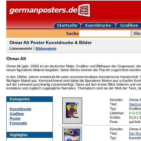
Otmar Alt Poster Kunstdrucke & Bilder
Listenansicht
Bildergalerie
Otmar Alt
Otmar Alt (geb. 1940) ist ein deutscher Maler, Grafiker und Bildhauer der Gegenwart, der a
neuen figurativen Malerei begaben. Seine Werke können der Pop Art zugeordnet werden
In den 1960er Jahren entwickelt Alt seine unverwechselbare künstlerische Handschrift. 
flächigen Malstil aus. Kennzeichnend sind dabei die figurativen Motive aus scharfen Kon
auf der Leinwand puzzleartig zusammenfügt. Diese auf den ersten Blick heiteren und ve
komplexe und zugleich zugängliche Narrative. Thematisch sind sie der Welt der Tiere, d
Kategorien
Künstler:
Otmar A
Titel:
Startro
Typ:
Grafike
Kunstdrucke
Lieferbar:
in 6-8 
Grafiken
Größe:
51,0 x 
Poster
Preis:
auf Anf
Fotografie
Künstler:
Otmar A
Titel:
Der Ro
Highlights
Typ:
Kunstd