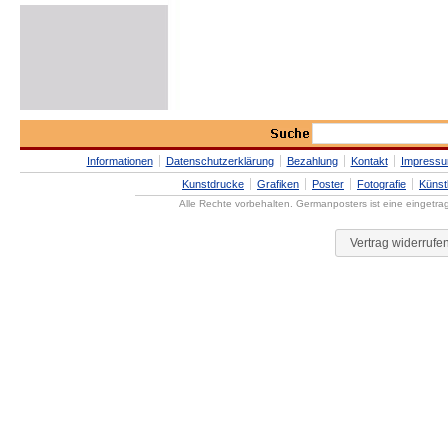
Informationen
Datenschutzerklärung
Bezahlung
Kontakt
Impress
Kunstdrucke
Grafiken
Poster
Fotografie
Künst
Alle Rechte vorbehalten. Germanposters ist eine eingetr
Vertrag widerrufe