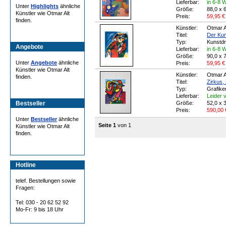
Lieferbar:
in 6-8 
Unter
Highlights
ähnliche
Größe:
88,0 x 
Künstler wie Otmar Alt
Preis:
59,95
€
finden.
Künstler:
Otmar A
Titel:
Der Kun
Typ:
Kunstd
Angebote
Lieferbar:
in 6-8 
Größe:
90,0 x 
Unter
Angebote
ähnliche
Preis:
59,95
€
Künstler wie Otmar Alt
Künstler:
Otmar A
finden.
Titel:
Zirkus, 
Typ:
Grafike
Lieferbar:
Leider v
Bestseller
Größe:
52,0 x 
Preis:
590,00
Unter
Bestseller
ähnliche
Seite 1
von 1
Künstler wie Otmar Alt
finden.
Hotline
telef. Bestellungen sowie
Fragen:
Tel: 030 - 20 62 52 92
Mo-Fr: 9 bis 18 Uhr