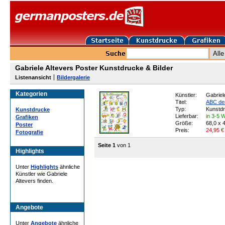
Gabriele Altevers Poster Kunstdrucke & Bilder
Listenansicht
Bildergalerie
Kategorien
Künstler:
Gabriel
Titel:
ABC der
Typ:
Kunstd
Kunstdrucke
Lieferbar:
in 3-5 
Grafiken
Größe:
68,0 x 
Poster
Preis:
24,95
€
Fotografie
Seite 1
von 1
Highlights
Unter
Highlights
ähnliche
Künstler wie Gabriele
Altevers finden.
Angebote
Unter
Angebote
ähnliche