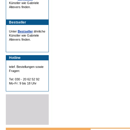
Künstler wie Gabriele
Altevers finden.
Bestseller
Unter
Bestseller
ähnliche
Künstler wie Gabriele
Altevers finden.
Hotline
telef. Bestellungen sowie
Fragen:
Tel: 030 - 20 62 52 92
Mo-Fr: 9 bis 18 Uhr