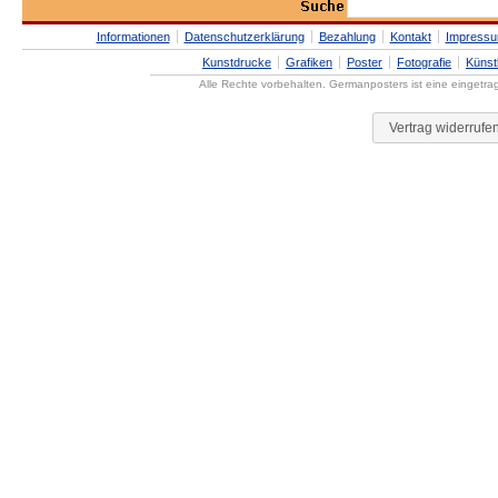
Informationen
Datenschutzerklärung
Bezahlung
Kontakt
Impress
Kunstdrucke
Grafiken
Poster
Fotografie
Künst
Alle Rechte vorbehalten. Germanposters ist eine eingetr
Vertrag widerrufe