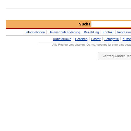
Informationen
Datenschutzerklärung
Bezahlung
Kontakt
Impress
Kunstdrucke
Grafiken
Poster
Fotografie
Künst
Alle Rechte vorbehalten. Germanposters ist eine eingetr
Vertrag widerrufe