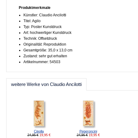
Produktmerkmale
Künstler: Claudio Ancilotti
Titel: Agilo
Typ: Poster Kunstdruck
Art: hochwertiger Kunstdruck
Technik: Offsetdruck
Originalität: Reproduktion
Gesamtgröße: 35,0 x 13,0 cm
Zustand: sehr gut erhalten
Artikelnummer: 54503
weitere Werke von Claudio Ancilotti
Cipolla
Peperoncini
24,95 €
19,95
€
24,95 €
19,95
€