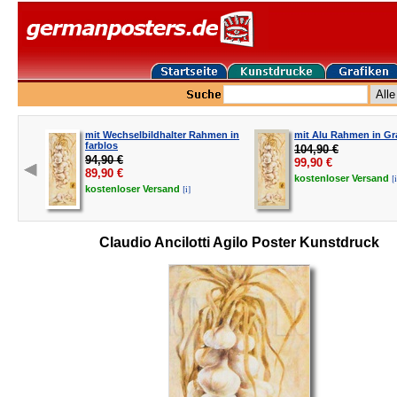
mit Wechselbildhalter Rahmen in
mit Alu Rahmen in Gr
farblos
104,90 €
94,90 €
99,90
€
89,90
€
[i
kostenloser
Versand
[i]
kostenloser
Versand
Claudio Ancilotti Agilo Poster Kunstdruck