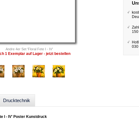
Uns
kost
Deu
Zah
150
Hotl
030 
Andre 4er Set 'Floral Fete I - IV'
ch 1 Exemplar auf Lager - jetzt bestellen
Drucktechnik
te I - IV' Poster Kunstdruck