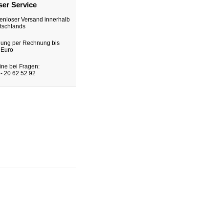
er Service
enloser Versand innerhalb
tschlands
lung per Rechnung bis
 Euro
ine bei Fragen:
- 20 62 52 92