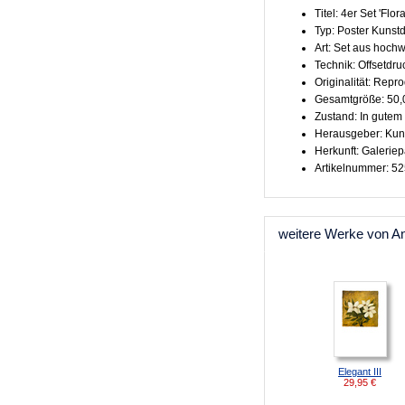
Titel: 4er Set 'Flora
Typ: Poster Kunst
Art: Set aus hoch
Technik: Offsetdru
Originalität: Repr
Gesamtgröße: 50,
Zustand: In gutem
Herausgeber: Kun
Herkunft: Galeriep
Artikelnummer: 5
weitere Werke von A
Elegant III
29,95
€