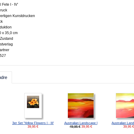
l Fete I - IV'
druck
wertigen Kunstdrucken
ck
oduktion
0 x 35,0 cm
 Zustand
stverlag
artner
2527
ndre
3er Set 'Yellow Flowers I - III'
Australian Landscape I
Australian Land
39,95
€
49,95 €
39,95
€
39,95
€