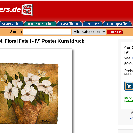
 'Floral Fete I - IV' Poster Kunstdruck
4er 
IV'
von
50,0 
Preis
inkl. 
sofor
liefe
A
▸