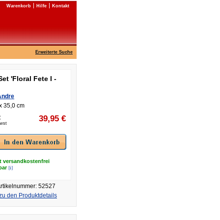
Warenkorb
Hilfe
Kontakt
Erweiterte Suche
Set 'Floral Fete I -
Andre
x 35,0 cm
:
39,95
€
Mwst
t versandkostenfrei
[i]
rbar
rtikelnummer: 52527
zu den Produktdetails