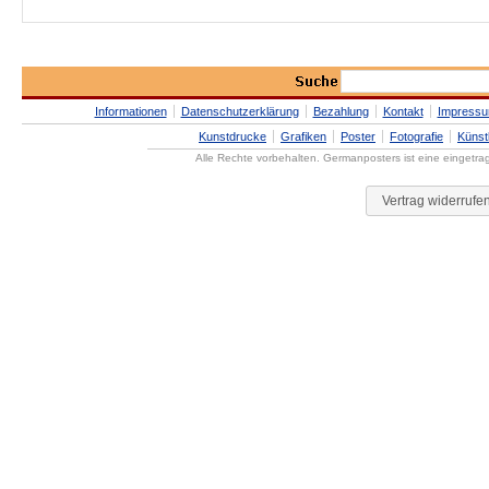
Informationen
Datenschutzerklärung
Bezahlung
Kontakt
Impress
Kunstdrucke
Grafiken
Poster
Fotografie
Künst
Alle Rechte vorbehalten. Germanposters ist eine eingetr
Vertrag widerrufe