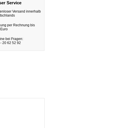
er Service
enloser Versand innerhalb
tschlands
lung per Rechnung bis
 Euro
ine bei Fragen:
- 20 62 52 92