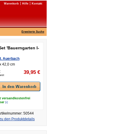
Warenkorb
Hilfe
Kontakt
Erweiterte Suche
Set 'Bauerngarten I-
H. Auerbach
x 42,0 cm
:
39,95
€
Mwst
t versandkostenfrei
[i]
rbar
rtikelnummer: 50544
zu den Produktdetails