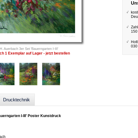
Uns
kost
Deu
Zah
150
Hotl
030 
H. Auerbach 3er Set 'Bauerngarten I-III'
ch 1 Exemplar auf Lager - jetzt bestellen
Drucktechnik
uerngarten I-III' Poster Kunstdruck
bach