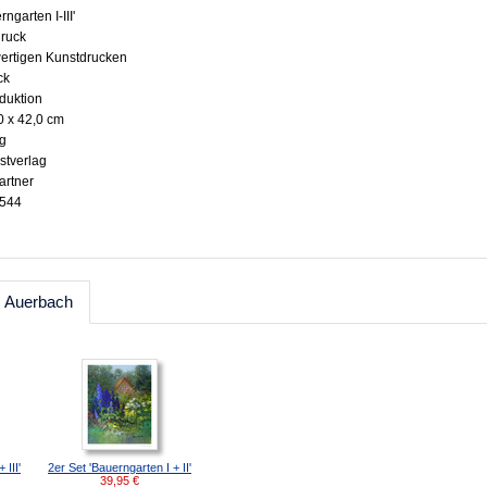
rngarten I-III'
druck
wertigen Kunstdrucken
ck
oduktion
0 x 42,0 cm
ig
stverlag
artner
0544
. Auerbach
 III'
2er Set 'Bauerngarten I + II'
39,95
€