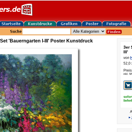
Set 'Bauerngarten I-III' Poster Kunstdruck
3er 
III'
von
52,0 
Preis
inkl. 
sofor
liefe
A
▸