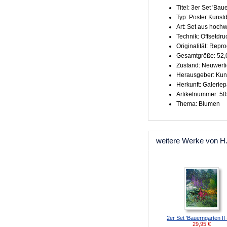
Titel: 3er Set 'Baue
Typ: Poster Kunst
Art: Set aus hoch
Technik: Offsetdru
Originalität: Repr
Gesamtgröße: 52,
Zustand: Neuwert
Herausgeber: Kun
Herkunft: Galeriep
Artikelnummer: 5
Thema: Blumen
weitere Werke von H
2er Set 'Bauerngarten II +
29,95
€