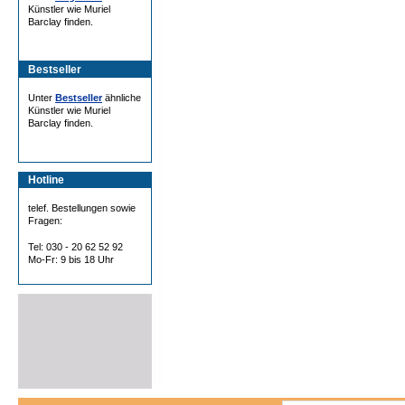
Künstler wie Muriel
Barclay finden.
Bestseller
Unter
Bestseller
ähnliche
Künstler wie Muriel
Barclay finden.
Hotline
telef. Bestellungen sowie
Fragen:
Tel: 030 - 20 62 52 92
Mo-Fr: 9 bis 18 Uhr