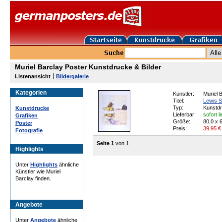
Muriel Barclay Poster Kunstdrucke & Bilder
Listenansicht
Bildergalerie
Kategorien
Künstler:
Muriel 
Titel:
Lewis 
Typ:
Kunstd
Kunstdrucke
Lieferbar:
sofort l
Grafiken
Größe:
80,0 x 
Poster
Preis:
39,95
€
Fotografie
Seite 1
von 1
Highlights
Unter
Highlights
ähnliche
Künstler wie Muriel
Barclay finden.
Angebote
Unter
Angebote
ähnliche