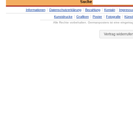
Informationen
Datenschutzerklärung
Bezahlung
Kontakt
Impress
Kunstdrucke
Grafiken
Poster
Fotografie
Künst
Alle Rechte vorbehalten. Germanposters ist eine eingetr
Vertrag widerrufe