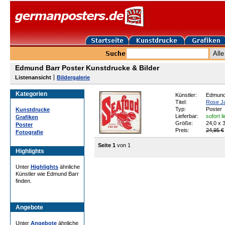
Edmund Barr Poster Kunstdrucke & Bilder
Listenansicht
Bildergalerie
Kategorien
Künstler:
Edmund
Titel:
Rose Ja
Typ:
Poster
Kunstdrucke
Lieferbar:
sofort l
Grafiken
Größe:
24,0 x 
Poster
Preis:
24,95 €
Fotografie
Seite 1
von 1
Highlights
Unter
Highlights
ähnliche
Künstler wie Edmund Barr
finden.
Angebote
Unter
Angebote
ähnliche