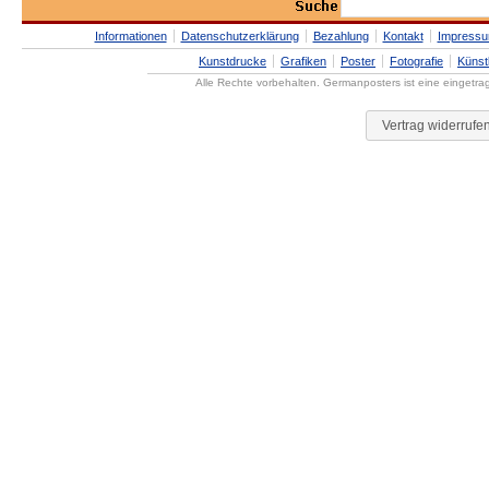
Informationen
Datenschutzerklärung
Bezahlung
Kontakt
Impress
Kunstdrucke
Grafiken
Poster
Fotografie
Künst
Alle Rechte vorbehalten. Germanposters ist eine eingetr
Vertrag widerrufe