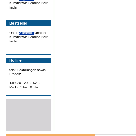
Künstler wie Edmund Barr
finden.
Bestseller
Unter
Bestseller
ähnliche
Künstler wie Edmund Barr
finden.
Hotline
telef. Bestellungen sowie
Fragen:
Tel: 030 - 20 62 52 92
Mo-Fr: 9 bis 18 Uhr