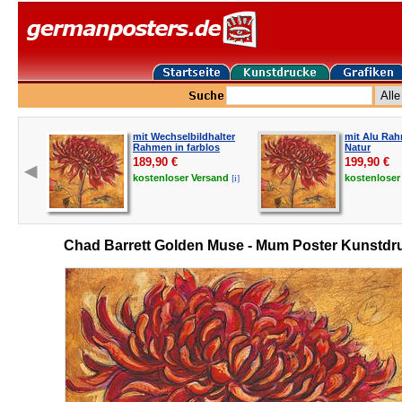
mit Wechselbildhalter
mit Alu Rah
Rahmen in farblos
Natur
189,90
€
199,90
€
[i]
kostenloser
Versand
kostenlose
Chad Barrett Golden Muse - Mum Poster Kunstdr