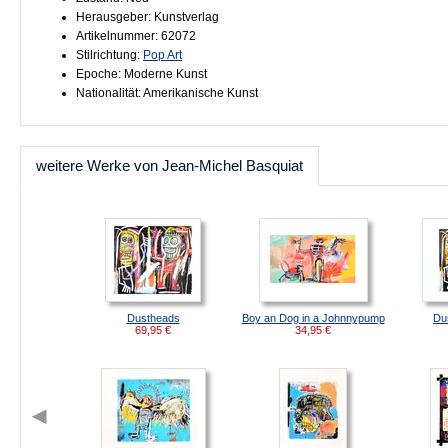
Herausgeber: Kunstverlag
Artikelnummer: 62072
Stilrichtung:
Pop Art
Epoche: Moderne Kunst
Nationalität: Amerikanische Kunst
weitere Werke von Jean-Michel Basquiat
Dustheads
Boy an Dog in a Johnnypump
Du
69,95
€
34,95
€