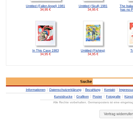
Untitled (Fallen Angel) 1981
Untitled (Skull) 1981
The Itali
34,95
€
34,95
€
has no P
In This Case 1983
Untitled (Fishing)
T
34,95
€
34,95
€
Informationen
Datenschutzerklärung
Bezahlung
Kontakt
Impress
Kunstdrucke
Grafiken
Poster
Fotografie
Künst
Alle Rechte vorbehalten. Germanposters ist eine eingetr
Vertrag widerrufe