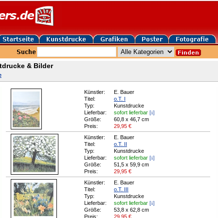
tdrucke & Bilder
e
Künstler:
E. Bauer
Titel:
o.T. I
Typ:
Kunstdrucke
[i]
Lieferbar:
sofort lieferbar
Größe:
60,8 x 46,7 cm
Preis:
29,95
€
Künstler:
E. Bauer
Titel:
o.T. II
Typ:
Kunstdrucke
[i]
Lieferbar:
sofort lieferbar
Größe:
51,5 x 59,9 cm
Preis:
29,95
€
Künstler:
E. Bauer
Titel:
o.T. III
Typ:
Kunstdrucke
[i]
Lieferbar:
sofort lieferbar
Größe:
53,8 x 62,8 cm
Preis:
29,95
€