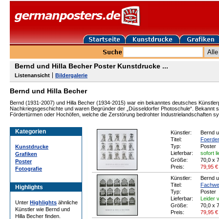
Bernd und Hilla Becher Poster Kunstdrucke ...
Listenansicht
Bildergalerie
Bernd und Hilla Becher
Bernd (1931-2007) und Hilla Becher (1934-2015) war ein bekanntes deutsches Künstler
Nachkriegsgeschichte und waren Begründer der „Düsseldorfer Photoschule“. Bekannt si
Fördertürmen oder Hochöfen, welche die Zerstörung bedrohter Industrielandschaften s
Kategorien
Künstler:
Bernd u
Titel:
Foerde
Typ:
Poster
Kunstdrucke
Lieferbar:
sofort l
Grafiken
Größe:
70,0 x 
Poster
Preis:
79,95
€
Fotografie
Künstler:
Bernd u
Titel:
Fachwe
Highlights
Typ:
Poster
Lieferbar:
Leider v
Unter
Highlights
ähnliche
Größe:
70,0 x 
Künstler wie Bernd und
Preis:
79,95
€
Hilla Becher finden.