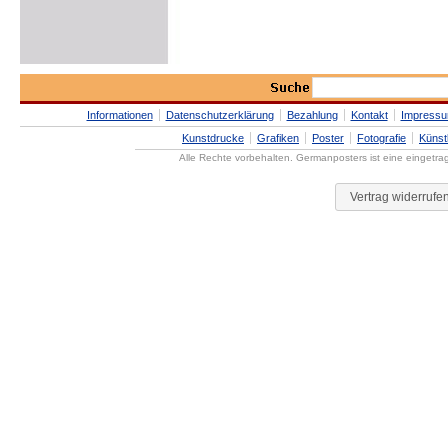
Informationen
Datenschutzerklärung
Bezahlung
Kontakt
Impress
Kunstdrucke
Grafiken
Poster
Fotografie
Künst
Alle Rechte vorbehalten. Germanposters ist eine eingetr
Vertrag widerrufe