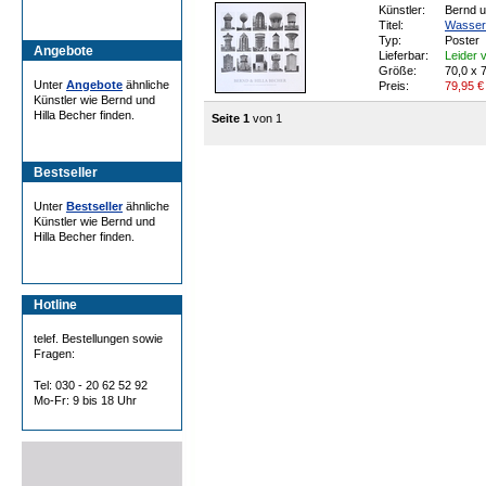
Künstler:
Bernd u
Titel:
Wasser
Typ:
Poster
Angebote
Lieferbar:
Leider v
Größe:
70,0 x 
Unter
Angebote
ähnliche
Preis:
79,95
€
Künstler wie Bernd und
Hilla Becher finden.
Seite 1
von 1
Bestseller
Unter
Bestseller
ähnliche
Künstler wie Bernd und
Hilla Becher finden.
Hotline
telef. Bestellungen sowie
Fragen:
Tel: 030 - 20 62 52 92
Mo-Fr: 9 bis 18 Uhr