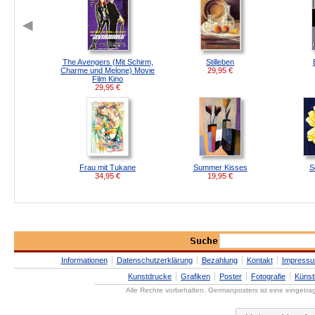
The Avengers (Mit Schirm,
Stilleben
Charme und Melone) Movie
29,95
€
Film Kino
29,95
€
Frau mit Tukane
Summer Kisses
S
34,95
€
19,95
€
Informationen
Datenschutzerklärung
Bezahlung
Kontakt
Impress
Kunstdrucke
Grafiken
Poster
Fotografie
Künst
Alle Rechte vorbehalten. Germanposters ist eine eingetr