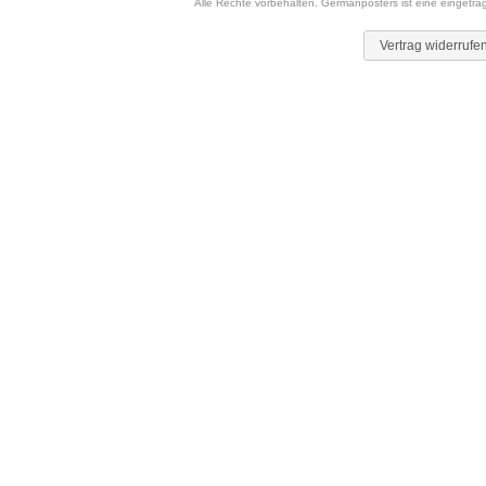
Alle Rechte vorbehalten. Germanposters ist eine eingetr
Vertrag widerrufe