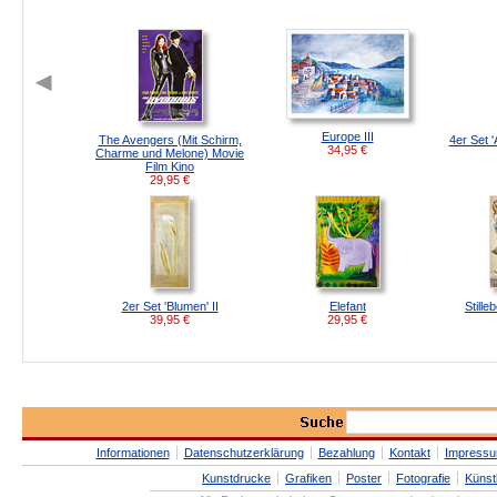
Europe III
The Avengers (Mit Schirm,
4er Set '
34,95
€
Charme und Melone) Movie
Film Kino
29,95
€
2er Set 'Blumen' II
Elefant
Stille
39,95
€
29,95
€
Informationen
Datenschutzerklärung
Bezahlung
Kontakt
Impress
Kunstdrucke
Grafiken
Poster
Fotografie
Künst