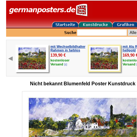
mit Wechselbildhalter
mit Alu 
Rahmen in farblos
hellgold
139,90
€
169,90
kostenloser
kostenlo
[i]
Versand
Versand
Nicht bekannt Blumenfeld Poster Kunstdruck