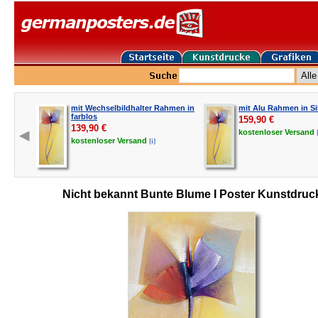
mit Wechselbildhalter Rahmen in
mit Alu Rahmen in Si
farblos
159,90
€
139,90
€
kostenloser
Versand
[i]
kostenloser
Versand
Nicht bekannt Bunte Blume I Poster Kunstdruc