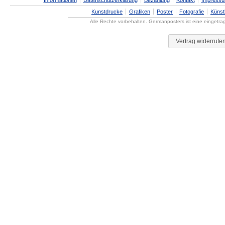
Informationen
Datenschutzerklärung
Bezahlung
Kontakt
Impress
Kunstdrucke
Grafiken
Poster
Fotografie
Künst
Alle Rechte vorbehalten. Germanposters ist eine eingetr
Vertrag widerrufe