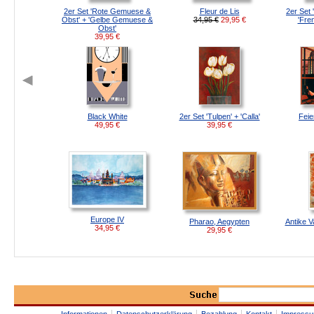
2er Set 'Rote Gemuese &
Fleur de Lis
2er Set 
Obst' + 'Gelbe Gemuese &
34,95 €
29,95
€
'Fre
Obst'
39,95
€
Black White
2er Set 'Tulpen' + 'Calla'
Feie
49,95
€
39,95
€
Europe IV
Pharao, Aegypten
Antike V
34,95
€
29,95
€