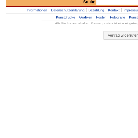
Informationen
Datenschutzerklärung
Bezahlung
Kontakt
Impress
Kunstdrucke
Grafiken
Poster
Fotografie
Künst
Alle Rechte vorbehalten. Germanposters ist eine eingetr
Vertrag widerrufe