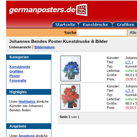
Johannes Bendes Poster Kunstdrucke & Bilder
Listenansicht
Bildergalerie
Kategorien
Künstler:
Johann
Titel:
o.T. I
Typ:
Kunstd
Kunstdrucke
Lieferbar:
sofort l
Grafiken
Größe:
68,0 x 
Poster
Preis:
29,95
€
Fotografie
Künstler:
Johann
Titel:
o.T. II
Highlights
Typ:
Kunstd
Lieferbar:
sofort l
Unter
Highlights
ähnliche
Größe:
68,0 x 
Künstler wie Johannes
Preis:
29,95
€
Bendes finden.
Seite 1
von 1
Angebote
Unter
Angebote
ähnliche