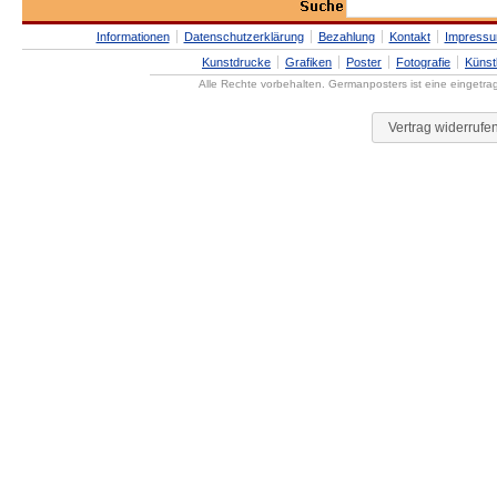
Informationen
Datenschutzerklärung
Bezahlung
Kontakt
Impress
Kunstdrucke
Grafiken
Poster
Fotografie
Künst
Alle Rechte vorbehalten. Germanposters ist eine eingetr
Vertrag widerrufe