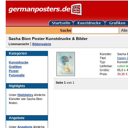
Sasha Bion Poster Kunstdrucke & Bilder
Listenansicht
Bildergalerie
Kategorien
Künstler:
Sasha 
Titel:
Happy 
Typ:
Kunstd
Kunstdrucke
Lieferbar:
sofort l
Grafiken
Größe:
65,0 x 
Poster
Preis:
39,95
€
Fotografie
Seite 1
von 1
Highlights
Unter
Highlights
ähnliche
Künstler wie Sasha Bion
finden.
Angebote
Unter
Angebote
ähnliche