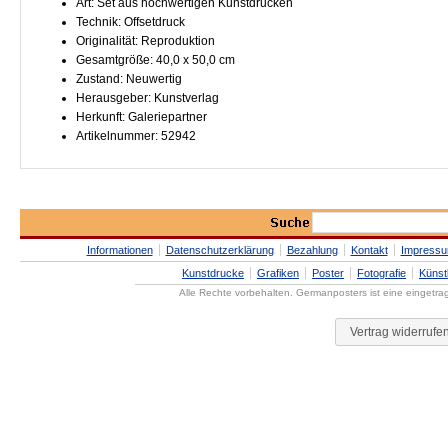
Art: Set aus hochwertigen Kunstdrucken
Technik: Offsetdruck
Originalität: Reproduktion
Gesamtgröße: 40,0 x 50,0 cm
Zustand: Neuwertig
Herausgeber: Kunstverlag
Herkunft: Galeriepartner
Artikelnummer: 52942
Informationen
Datenschutzerklärung
Bezahlung
Kontakt
Impress
Kunstdrucke
Grafiken
Poster
Fotografie
Künst
Alle Rechte vorbehalten. Germanposters ist eine eingetr
Vertrag widerrufe