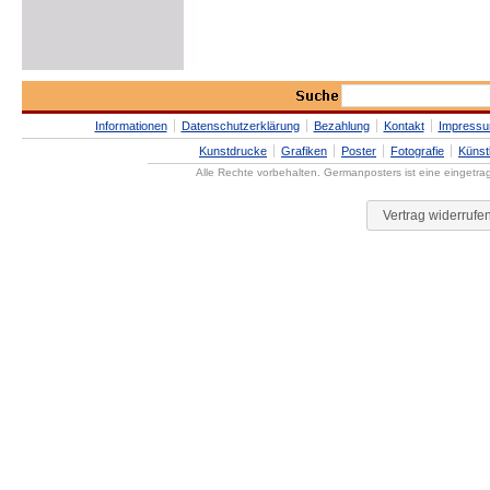
Informationen
Datenschutzerklärung
Bezahlung
Kontakt
Impress
Kunstdrucke
Grafiken
Poster
Fotografie
Künst
Alle Rechte vorbehalten. Germanposters ist eine eingetr
Vertrag widerrufe