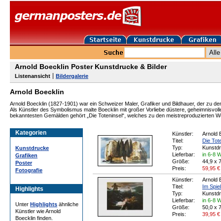
Arnold Boecklin Poster Kunstdrucke & Bilder
Listenansicht
Bildergalerie
Arnold Boecklin
Arnold Boecklin (1827-1901) war ein Schweizer Maler, Grafiker und Bildhauer, der zu d
Als Künstler des Symbolismus malte Boecklin mit großer Vorliebe düstere, geheimnisvol
bekanntesten Gemälden gehört „Die Toteninsel“, welches zu den meistreproduzierten W
Kategorien
Künstler:
Arnold 
Titel:
Die Tote
Typ:
Kunstd
Kunstdrucke
Lieferbar:
in 6-8 
Grafiken
Größe:
44,9 x 
Poster
Preis:
59,95
€
Fotografie
Künstler:
Arnold 
Titel:
Im Spie
Highlights
Typ:
Kunstd
Lieferbar:
in 6-8 
Unter
Highlights
ähnliche
Größe:
50,0 x 
Künstler wie Arnold
Preis:
39,95
€
Boecklin finden.