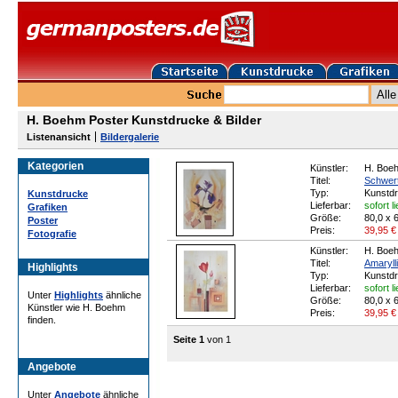
H. Boehm Poster Kunstdrucke & Bilder
Listenansicht
Bildergalerie
Kategorien
Künstler:
H. Boe
Titel:
Schwertl
Typ:
Kunstd
Kunstdrucke
Lieferbar:
sofort l
Grafiken
Größe:
80,0 x 
Poster
Preis:
39,95
€
Fotografie
Künstler:
H. Boe
Titel:
Amaryll
Highlights
Typ:
Kunstd
Lieferbar:
sofort l
Unter
Highlights
ähnliche
Größe:
80,0 x 
Künstler wie H. Boehm
Preis:
39,95
€
finden.
Seite 1
von 1
Angebote
Unter
Angebote
ähnliche