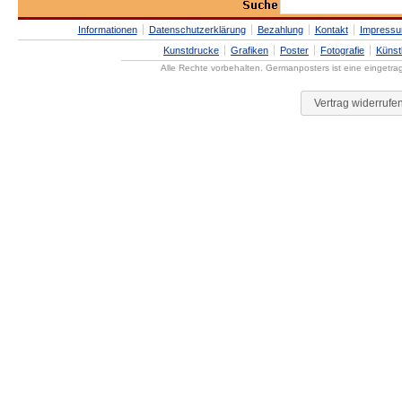
Informationen
Datenschutzerklärung
Bezahlung
Kontakt
Impress
Kunstdrucke
Grafiken
Poster
Fotografie
Künst
Alle Rechte vorbehalten. Germanposters ist eine eingetr
Vertrag widerrufe