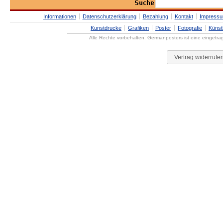
Informationen
Datenschutzerklärung
Bezahlung
Kontakt
Impress
Kunstdrucke
Grafiken
Poster
Fotografie
Künst
Alle Rechte vorbehalten. Germanposters ist eine eingetr
Vertrag widerrufe