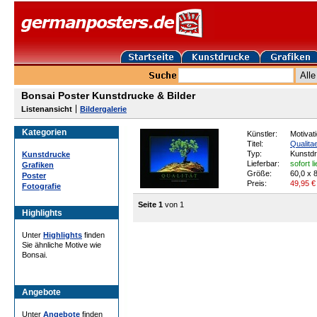
Bonsai Poster Kunstdrucke & Bilder
Listenansicht
Bildergalerie
Kategorien
Künstler:
Motivat
Titel:
Qualita
Typ:
Kunstd
Kunstdrucke
Lieferbar:
sofort l
Grafiken
Größe:
60,0 x 
Poster
Preis:
49,95
€
Fotografie
Seite 1
von 1
Highlights
Unter
Highlights
finden
Sie ähnliche Motive wie
Bonsai.
Angebote
Unter
Angebote
finden