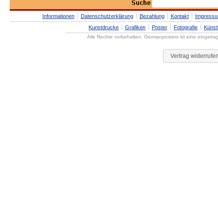
Informationen
Datenschutzerklärung
Bezahlung
Kontakt
Impress
Kunstdrucke
Grafiken
Poster
Fotografie
Künst
Alle Rechte vorbehalten. Germanposters ist eine eingetr
Vertrag widerrufe