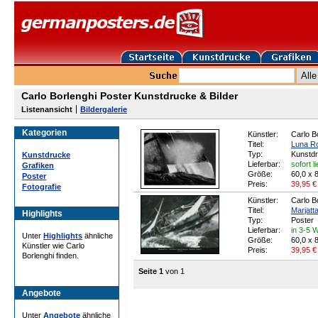
Carlo Borlenghi Poster Kunstdrucke & Bilder
Listenansicht
Bildergalerie
Kategorien
Künstler:
Carlo B
Titel:
Luna R
Typ:
Kunstd
Kunstdrucke
Lieferbar:
sofort l
Grafiken
Größe:
60,0 x 
Poster
Preis:
39,95
€
Fotografie
Künstler:
Carlo B
Titel:
Marjatta
Highlights
Typ:
Poster
Lieferbar:
in 3-5 
Unter
Highlights
ähnliche
Größe:
60,0 x 
Künstler wie Carlo
Preis:
39,95
€
Borlenghi finden.
Seite 1
von 1
Angebote
Unter
Angebote
ähnliche