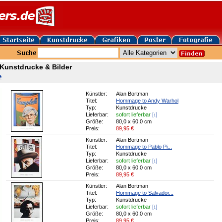
Kunstdrucke & Bilder
e
Künstler:
Alan Bortman
Titel:
Hommage to Andy Warhol
Typ:
Kunstdrucke
[i]
Lieferbar:
sofort lieferbar
Größe:
80,0 x 60,0 cm
Preis:
89,95
€
Künstler:
Alan Bortman
Titel:
Hommage to Pablo Pi...
Typ:
Kunstdrucke
[i]
Lieferbar:
sofort lieferbar
Größe:
80,0 x 60,0 cm
Preis:
89,95
€
Künstler:
Alan Bortman
Titel:
Hommage to Salvador...
Typ:
Kunstdrucke
[i]
Lieferbar:
sofort lieferbar
Größe:
80,0 x 60,0 cm
Preis:
89,95
€