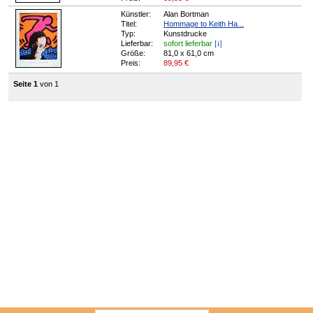
Künstler:
Alan Bortman
Titel:
Hommage to Keith Ha...
Typ:
Kunstdrucke
[i]
Lieferbar:
sofort lieferbar
Größe:
81,0 x 61,0 cm
Preis:
89,95
€
Seite 1
von 1