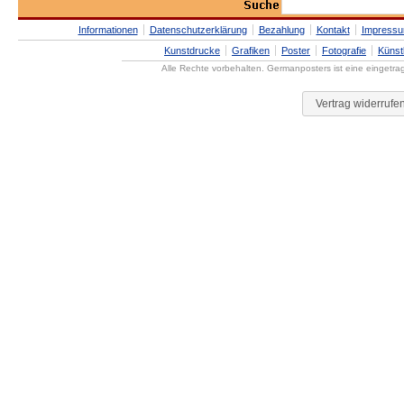
Informationen
Datenschutzerklärung
Bezahlung
Kontakt
Impress
Kunstdrucke
Grafiken
Poster
Fotografie
Künst
Alle Rechte vorbehalten. Germanposters ist eine eingetr
Vertrag widerrufe