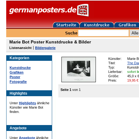
Marie Bot Poster Kunstdrucke & Bilder
Listenansicht
Bildergalerie
Kategorien
Künstler:
Marie B
Titel:
The Da
Typ:
Kunstd
Kunstdrucke
Lieferbar:
sofort l
Grafiken
Größe:
45,0 x 
Poster
Preis:
19,95
€
Fotografie
Seite 1
von 1
Highlights
Unter
Highlights
ähnliche
Künstler wie Marie Bot
finden.
Angebote
Unter
Angebote
ähnliche