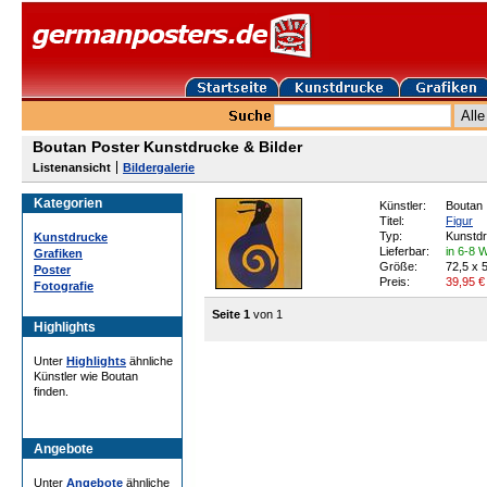
Boutan Poster Kunstdrucke & Bilder
Listenansicht
Bildergalerie
Kategorien
Künstler:
Boutan
Titel:
Figur
Typ:
Kunstd
Kunstdrucke
Lieferbar:
in 6-8 
Grafiken
Größe:
72,5 x 
Poster
Preis:
39,95
€
Fotografie
Seite 1
von 1
Highlights
Unter
Highlights
ähnliche
Künstler wie Boutan
finden.
Angebote
Unter
Angebote
ähnliche