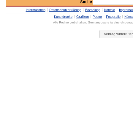
Informationen
Datenschutzerklärung
Bezahlung
Kontakt
Impress
Kunstdrucke
Grafiken
Poster
Fotografie
Künst
Alle Rechte vorbehalten. Germanposters ist eine eingetr
Vertrag widerrufe