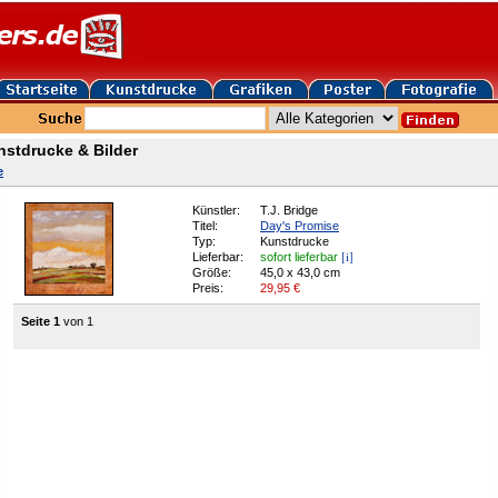
nstdrucke & Bilder
e
Künstler:
T.J. Bridge
Titel:
Day's Promise
Typ:
Kunstdrucke
[i]
Lieferbar:
sofort lieferbar
Größe:
45,0 x 43,0 cm
Preis:
29,95
€
Seite 1
von 1