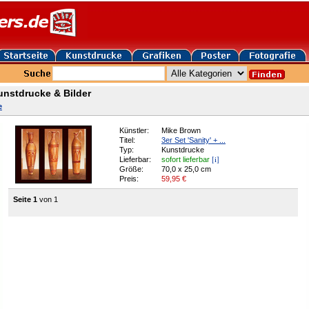
unstdrucke & Bilder
e
Künstler:
Mike Brown
Titel:
3er Set 'Sanity' + ...
Typ:
Kunstdrucke
[i]
Lieferbar:
sofort lieferbar
Größe:
70,0 x 25,0 cm
Preis:
59,95
€
Seite 1
von 1