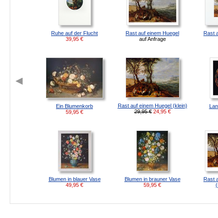
Ruhe auf der Flucht
Rast auf einem Huegel
Rast 
39,95
€
auf Anfrage
Rast auf einem Huegel (klein)
Ein Blumenkorb
Lan
29,95 €
24,95
€
59,95
€
Blumen in blauer Vase
Blumen in brauner Vase
Rast 
49,95
€
59,95
€
(