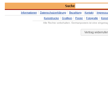
Informationen
Datenschutzerklärung
Bezahlung
Kontakt
Impress
Kunstdrucke
Grafiken
Poster
Fotografie
Künst
Alle Rechte vorbehalten. Germanposters ist eine eingetr
Vertrag widerrufe