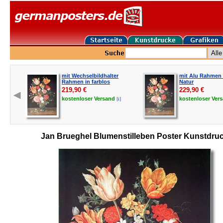
mit Wechselbildhalter
mit Alu Rahmen i
Rahmen in farblos
Natur
219,90
€
229,90
€
[i]
kostenloser
Versand
kostenloser
Ver
Jan Brueghel Blumenstilleben Poster Kunstdru