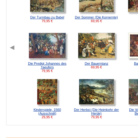
Der Turmbau zu Babel
Der Sommer (Die Kornernte)
79,95
€
69,95
€
Die Predigt Johannes des
Der Bauerntanz
Ba
Taeufers
69,95
€
79,95
€
Kinderspiele, 1560
Der Herbst (Die Heimkehr der
Die V
(Ausschnitt)
Herde)
B
29,95
€
79,95
€