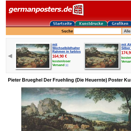
mit
mit A
Wechselbildhalter
Silber
Rahmen in farblos
174,9
164,90
€
koste
kostenloser
Versa
[i]
Versand
Pieter Brueghel Der Fruehling (Die Heuernte) Poster K