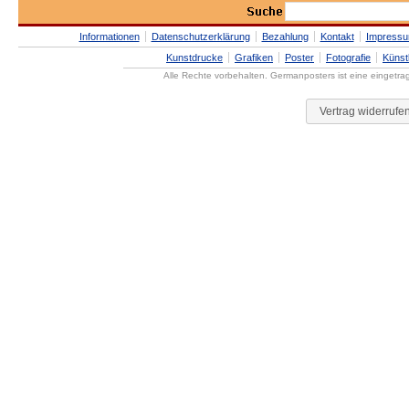
Informationen
Datenschutzerklärung
Bezahlung
Kontakt
Impress
Kunstdrucke
Grafiken
Poster
Fotografie
Künst
Alle Rechte vorbehalten. Germanposters ist eine eingetr
Vertrag widerrufe