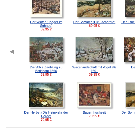
Der Winter (Jaeger im
Der Sommer (Die Kornernte)
Der Frueh
Schnee)
69,95
€
59,95
€
Die Volks Zaehlung zu
Winterlandschaft mit Vogelfalle
De
Betlehem 1566
1601
39,95
€
39,95
€
Der Herbst (Die Heimkehr der
Bauernhochzeit
Der Somm
Herde)
79,95
€
79,95
€