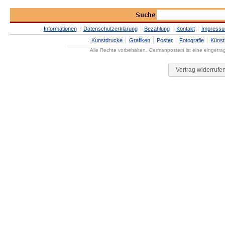
Informationen
Datenschutzerklärung
Bezahlung
Kontakt
Impress
Kunstdrucke
Grafiken
Poster
Fotografie
Künst
Alle Rechte vorbehalten. Germanposters ist eine eingetr
Vertrag widerrufe