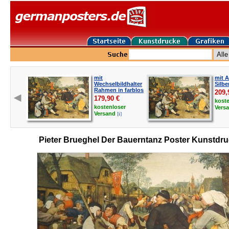
mit
mit 
Wechselbildhalter
Silbe
Rahmen in farblos
209,
179,90
€
kost
kostenloser
Vers
[i]
Versand
Pieter Brueghel Der Bauerntanz Poster Kunstdr