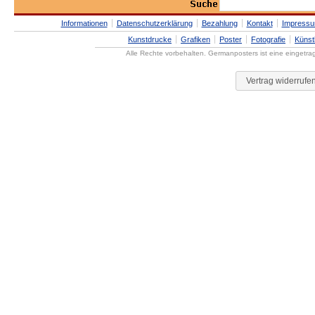
Informationen
Datenschutzerklärung
Bezahlung
Kontakt
Impress
Kunstdrucke
Grafiken
Poster
Fotografie
Künst
Alle Rechte vorbehalten. Germanposters ist eine eingetr
Vertrag widerrufe