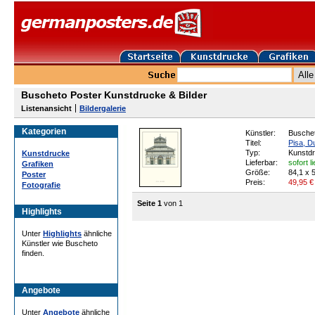
Buscheto Poster Kunstdrucke & Bilder
Listenansicht
Bildergalerie
Kategorien
Künstler:
Busche
Titel:
Pisa, 
Typ:
Kunstd
Kunstdrucke
Lieferbar:
sofort l
Grafiken
Größe:
84,1 x 
Poster
Preis:
49,95
€
Fotografie
Seite 1
von 1
Highlights
Unter
Highlights
ähnliche
Künstler wie Buscheto
finden.
Angebote
Unter
Angebote
ähnliche