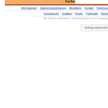
Informationen
Datenschutzerklärung
Bezahlung
Kontakt
Impress
Kunstdrucke
Grafiken
Poster
Fotografie
Künst
Alle Rechte vorbehalten. Germanposters ist eine eingetr
Vertrag widerrufe