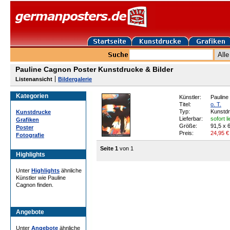
Pauline Cagnon Poster Kunstdrucke & Bilder
Listenansicht
Bildergalerie
Kategorien
Künstler:
Pauline
Titel:
o. T.
Typ:
Kunstd
Kunstdrucke
Lieferbar:
sofort l
Grafiken
Größe:
91,5 x 
Poster
Preis:
24,95
€
Fotografie
Seite 1
von 1
Highlights
Unter
Highlights
ähnliche
Künstler wie Pauline
Cagnon finden.
Angebote
Unter
Angebote
ähnliche