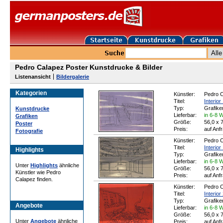
Pedro Calapez Poster Kunstdrucke & Bilder
Listenansicht
Bildergalerie
Kategorien
Künstler:
Pedro 
Titel:
Interior
Typ:
Grafike
Kunstdrucke
Lieferbar:
in 6-8 
Grafiken
Größe:
56,0 x 
Poster
Preis:
auf Anf
Fotografie
Künstler:
Pedro 
Titel:
Interior
Highlights
Typ:
Grafike
Lieferbar:
in 6-8 
Unter
Highlights
ähnliche
Größe:
56,0 x 
Künstler wie Pedro
Preis:
auf Anf
Calapez finden.
Künstler:
Pedro 
Titel:
Interior
Typ:
Grafike
Angebote
Lieferbar:
in 6-8 
Größe:
56,0 x 
Unter
Angebote
ähnliche
Preis:
auf Anf