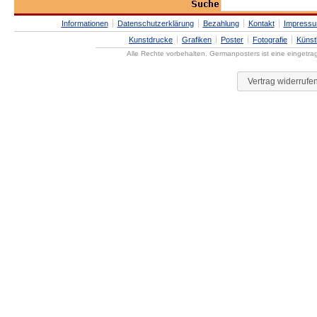
Informationen
Datenschutzerklärung
Bezahlung
Kontakt
Impress
Kunstdrucke
Grafiken
Poster
Fotografie
Künst
Alle Rechte vorbehalten. Germanposters ist eine eingetr
Vertrag widerrufe