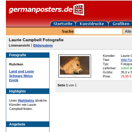
Laurie Campbell Fotografie
Listenansicht
Bildergalerie
Fotografie
Künstler:
Laurie 
Titel:
Wild Po
Typ:
Fotogra
Rubriken
Lieferbar:
sofort l
Land und Leute
Größe:
35,0 x 
Schwarz-Weiss
Preis:
29,95
€
Erotik
Seite 1
von 1
Highlights
Unter
Highlights
ähnliche
Künstler wie Laurie
Campbell finden.
Angebote