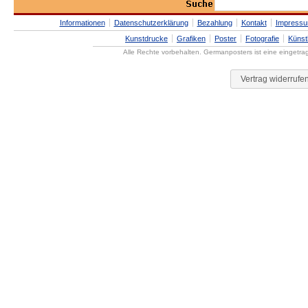
Informationen
Datenschutzerklärung
Bezahlung
Kontakt
Impress
Kunstdrucke
Grafiken
Poster
Fotografie
Künst
Alle Rechte vorbehalten. Germanposters ist eine eingetr
Vertrag widerrufe