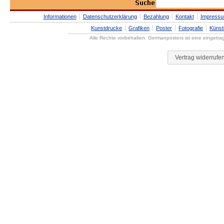
Informationen
Datenschutzerklärung
Bezahlung
Kontakt
Impress
Kunstdrucke
Grafiken
Poster
Fotografie
Künst
Alle Rechte vorbehalten. Germanposters ist eine eingetr
Vertrag widerrufe