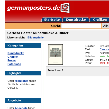
Certosa Poster Kunstdrucke & Bilder
Listenansicht
Bildergalerie
Kategorien
Künstler:
Cristof
Titel:
Certosa
Typ:
Archite
Kunstdrucke
Lieferbar:
sofort l
Grafiken
Größe:
84,1 x 
Poster
Preis:
49,95
€
Fotografie
Seite 1
von 1
Highlights
Unter
Highlights
finden
Sie ähnliche Motive wie
Certosa.
Angebote
Unter
Angebote
finden