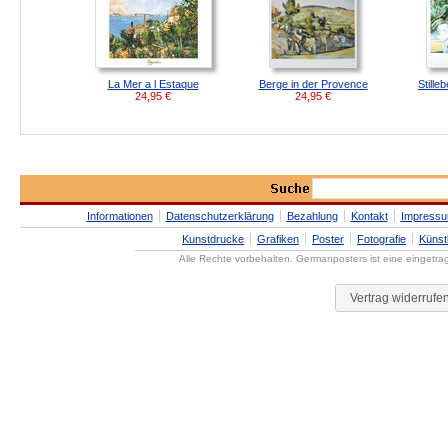
La Mer a l Estaque
Berge in der Provence
Stille
24,95
€
24,95
€
Informationen
Datenschutzerklärung
Bezahlung
Kontakt
Impress
Kunstdrucke
Grafiken
Poster
Fotografie
Künst
Alle Rechte vorbehalten. Germanposters ist eine eingetr
Vertrag widerrufe