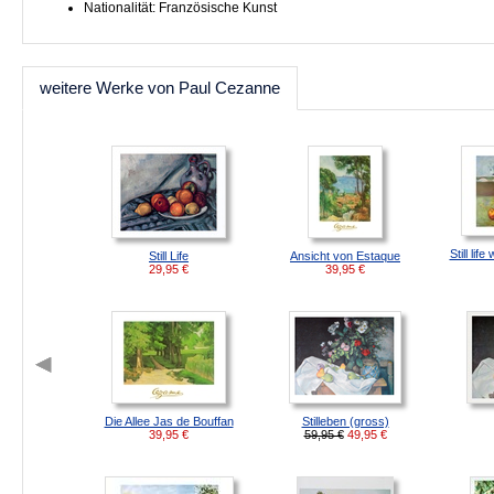
Nationalität: Französische Kunst
weitere Werke von Paul Cezanne
Still lif
Still Life
Ansicht von Estaque
29,95
€
39,95
€
Die Allee Jas de Bouffan
Stilleben (gross)
39,95
€
59,95 €
49,95
€