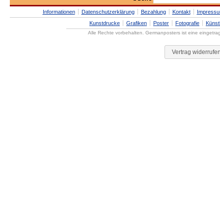
Informationen
Datenschutzerklärung
Bezahlung
Kontakt
Impress
Kunstdrucke
Grafiken
Poster
Fotografie
Künst
Alle Rechte vorbehalten. Germanposters ist eine eingetr
Vertrag widerrufe