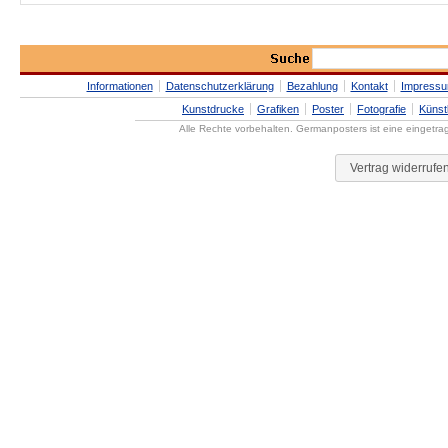
Informationen
Datenschutzerklärung
Bezahlung
Kontakt
Impress
Kunstdrucke
Grafiken
Poster
Fotografie
Künst
Alle Rechte vorbehalten. Germanposters ist eine eingetr
Vertrag widerrufe