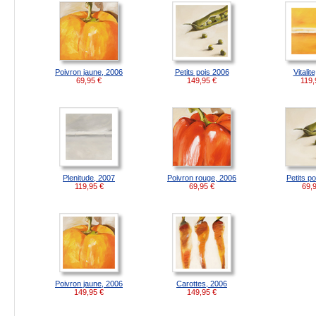
Poivron jaune, 2006
Petits pois 2006
Vitalit
69,95
€
149,95
€
119,
Plenitude, 2007
Poivron rouge, 2006
Petits p
119,95
€
69,95
€
69,
Poivron jaune, 2006
Carottes, 2006
149,95
€
149,95
€