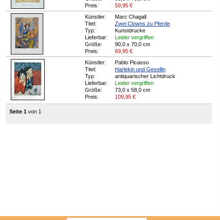
Preis:
59,95
€
Künstler:
Marc Chagall
Titel:
Zwei Clowns zu Pferde
Typ:
Kunstdrucke
Lieferbar:
Leider vergriffen
Größe:
90,0 x 70,0 cm
Preis:
69,95
€
Künstler:
Pablo Picasso
Titel:
Harlekin und Gesellin
Typ:
antiquarischer Lichtdruck
Lieferbar:
Leider vergriffen
Größe:
73,0 x 58,0 cm
Preis:
109,95
€
Seite 1
von 1