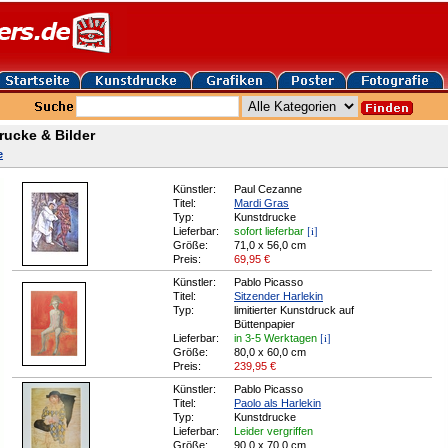
rucke & Bilder
e
Künstler:
Paul Cezanne
Titel:
Mardi Gras
Typ:
Kunstdrucke
[i]
Lieferbar:
sofort lieferbar
Größe:
71,0 x 56,0 cm
Preis:
69,95
€
Künstler:
Pablo Picasso
Titel:
Sitzender Harlekin
Typ:
limitierter Kunstdruck auf
Büttenpapier
[i]
Lieferbar:
in 3-5 Werktagen
Größe:
80,0 x 60,0 cm
Preis:
239,95
€
Künstler:
Pablo Picasso
Titel:
Paolo als Harlekin
Typ:
Kunstdrucke
Lieferbar:
Leider vergriffen
Größe:
90,0 x 70,0 cm