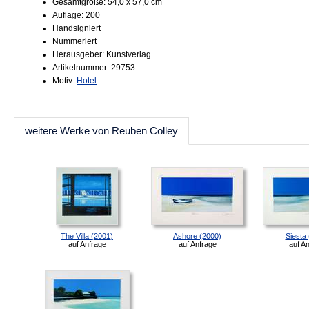
Gesamtgröße: 54,0 x 57,0 cm
Auflage: 200
Handsigniert
Nummeriert
Herausgeber: Kunstverlag
Artikelnummer: 29753
Motiv:
Hotel
weitere Werke von Reuben Colley
The Villa (2001)
Ashore (2000)
Siesta
auf Anfrage
auf Anfrage
auf A