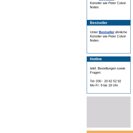
Künstler wie Peter Colvin
finden.
Bestseller
Unter
Bestseller
ähnliche
Künstler wie Peter Colvin
finden.
Hotline
telef. Bestellungen sowie
Fragen:
Tel: 030 - 20 62 52 92
Mo-Fr: 9 bis 18 Uhr