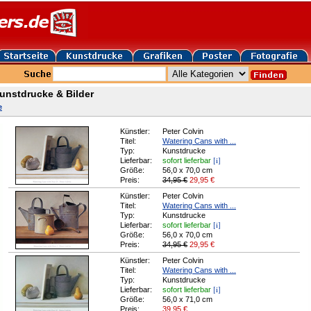
Kunstdrucke & Bilder
e
Künstler:
Peter Colvin
Titel:
Watering Cans with ...
Typ:
Kunstdrucke
[i]
Lieferbar:
sofort lieferbar
Größe:
56,0 x 70,0 cm
Preis:
34,95 €
29,95
€
Künstler:
Peter Colvin
Titel:
Watering Cans with ...
Typ:
Kunstdrucke
[i]
Lieferbar:
sofort lieferbar
Größe:
56,0 x 70,0 cm
Preis:
34,95 €
29,95
€
Künstler:
Peter Colvin
Titel:
Watering Cans with ...
Typ:
Kunstdrucke
[i]
Lieferbar:
sofort lieferbar
Größe:
56,0 x 71,0 cm
Preis:
39,95
€