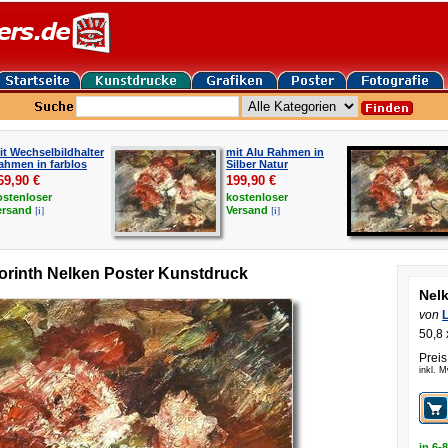
it Wechselbildhalter
mit Alu Rahmen in
ahmen in farblos
Silber Natur
69,90
€
199,90
€
ostenloser
kostenloser
[i]
[i]
ersand
Versand
orinth Nelken Poster Kunstdruck
Nel
von
L
50,8 
Preis
inkl. 
in 6-