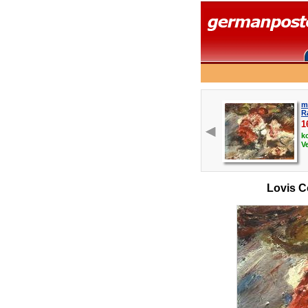
m
R
1
k
V
Lovis C