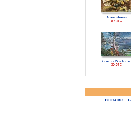
Blumenstrauss
89,95
€
Baum am Walchense
39,95
€
Informationen
D