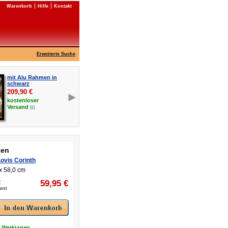
Warenkorb
Hilfe
Kontakt
Erweiterte Suche
mit Alu Rahmen in
schwarz
209,90
€
kostenloser
[i]
Versand
ken
ovis Corinth
x 58,0 cm
:
59,95
€
Mwst
8 Werktagen