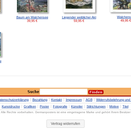
Walchens
Baum am Walchensee
Liegender weiblicher Akt
49,95
€
39,95
€
59,95
€
e
atenschutzerklärung
Bezahlung
Kontakt
Impressum
AGB
Widerrufsbelehrung und 
Kunstdrucke
Grafiken
Poster
Fotografie
Künstler
Stilrichtungen
Motive
Titel
Alle Rechte vorbehalten. Germanposters ist eine eingetragene Marke und gehört Ihrem Besitzer
Vertrag widerrufen