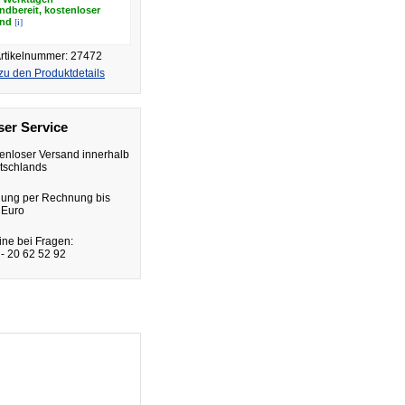
ndbereit, kostenloser
[i]
and
rtikelnummer: 27472
zu den Produktdetails
er Service
enloser Versand innerhalb
tschlands
lung per Rechnung bis
 Euro
ine bei Fragen:
- 20 62 52 92