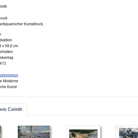
rinth
druck
antiquarischer Kunstdruck,
k
oduktion
8 x 58,0 cm
erhalten
stverlag
7472
ssionismus
he Moderne
sche Kunst
vis Corinth