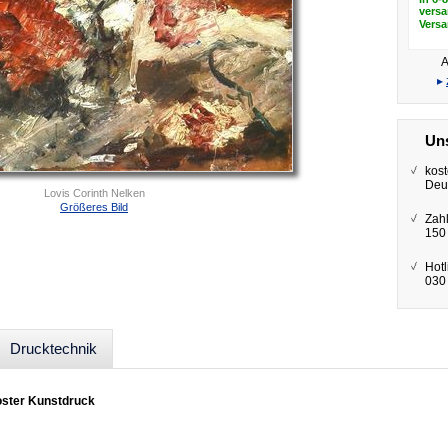
versa
Vers
A
▸
Uns
kost
Deu
Lovis Corinth Nelken
Größeres Bild
Zah
150
Hotl
030 
Drucktechnik
oster Kunstdruck