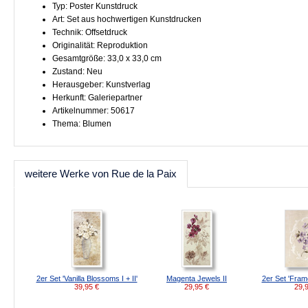
Typ: Poster Kunstdruck
Art: Set aus hochwertigen Kunstdrucken
Technik: Offsetdruck
Originalität: Reproduktion
Gesamtgröße: 33,0 x 33,0 cm
Zustand: Neu
Herausgeber: Kunstverlag
Herkunft: Galeriepartner
Artikelnummer: 50617
Thema: Blumen
weitere Werke von Rue de la Paix
2er Set 'Vanilla Blossoms I + II'
Magenta Jewels II
2er Set 'Framed
39,95
€
29,95
€
29,