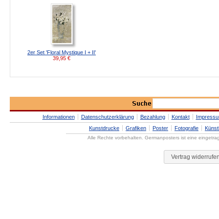
2er Set 'Floral Mystique I + II'
39,95
€
Informationen
Datenschutzerklärung
Bezahlung
Kontakt
Impress
Kunstdrucke
Grafiken
Poster
Fotografie
Künst
Alle Rechte vorbehalten. Germanposters ist eine eingetr
Vertrag widerrufe