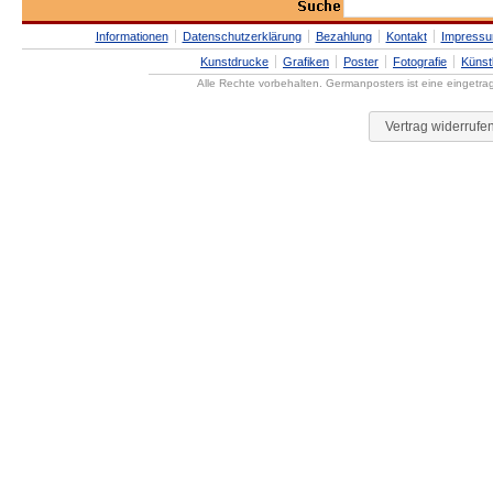
Informationen
Datenschutzerklärung
Bezahlung
Kontakt
Impress
Kunstdrucke
Grafiken
Poster
Fotografie
Künst
Alle Rechte vorbehalten. Germanposters ist eine eingetr
Vertrag widerrufe