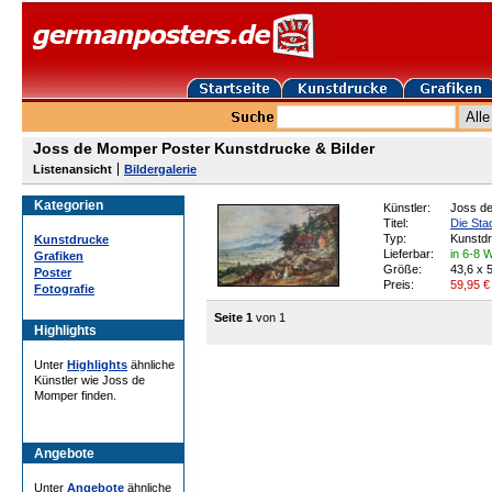
Joss de Momper Poster Kunstdrucke & Bilder
Listenansicht
Bildergalerie
Kategorien
Künstler:
Joss d
Titel:
Die Sta
Typ:
Kunstd
Kunstdrucke
Lieferbar:
in 6-8 
Grafiken
Größe:
43,6 x 
Poster
Preis:
59,95
€
Fotografie
Seite 1
von 1
Highlights
Unter
Highlights
ähnliche
Künstler wie Joss de
Momper finden.
Angebote
Unter
Angebote
ähnliche