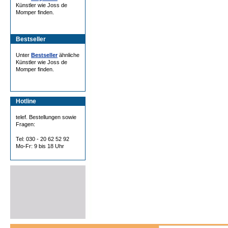
Künstler wie Joss de
Momper finden.
Bestseller
Unter
Bestseller
ähnliche
Künstler wie Joss de
Momper finden.
Hotline
telef. Bestellungen sowie
Fragen:
Tel: 030 - 20 62 52 92
Mo-Fr: 9 bis 18 Uhr