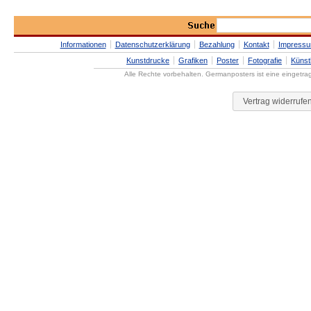
Informationen
Datenschutzerklärung
Bezahlung
Kontakt
Impress
Kunstdrucke
Grafiken
Poster
Fotografie
Künst
Alle Rechte vorbehalten. Germanposters ist eine eingetr
Vertrag widerrufe