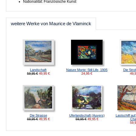
Nationalität: Französische Kunst
weitere Werke von Maurice de Vlaminck
Landschaft
Nature Morte: Still Life, 1905
Die Stro
59,95 €
49,95
€
24,95
€
49,
Die Strasse
Uferlandschaft (Auvers)
Lastschiff auf
69,95 €
49,95
€
59,95 €
49,95
€
Cha
59,