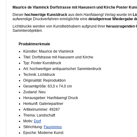
Maurice de Vlaminck Dorfstrasse mit Haeusern und Kirche Poster Kun
Dieser
hochwertige Kunstdruck
aus dem
Hanfstaengl Verlag
wurde im
Li
aufwendige Druckverfahren ermöglichte eine
detailgetreue Wiedergabe d
Lichtdrucke werden von Kunstliebhabern aufgrund ihrer
herausragenden Q
Sammlerobjekten.
Produktmerkmale
Künstler: Maurice de Vlaminck
Titel: Dorfstrasse mit Haeusern und Kirche
Typ: Poster Kunstdruck
Art: hochwertiger antiquarischer Sammlerdruck
Technik: Lichtdruck
Originalität: Reproduktion
Gesamtgröße: 63,0 x 74,0 cm
Zustand: Neu
Herausgeber: Hanfstaengl Druck
Herkunft: Galeriepartner
Artikelnummer: 49287
Thema: Landschaft
Motiv:
Dorf
Stilrichtung:
Fauvismus
Epoche: Moderne Kunst