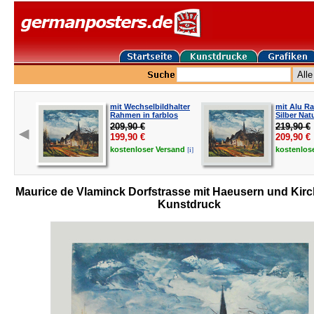
mit Wechselbildhalter
mit Alu R
Rahmen in farblos
Silber Nat
209,90 €
219,90 €
199,90
€
209,90
€
[i]
kostenloser
Versand
kostenlos
Maurice de Vlaminck Dorfstrasse mit Haeusern und Kirc
Kunstdruck